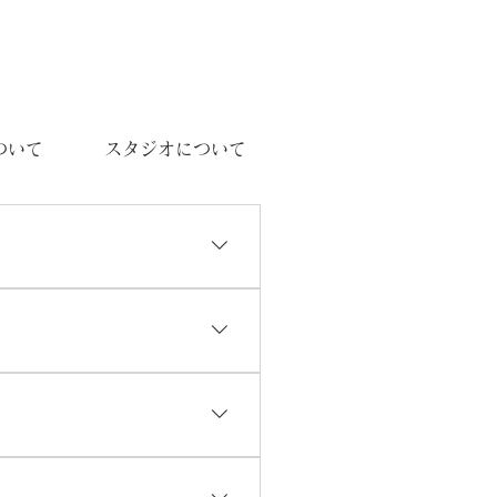
ついて
スタジオについて
タグラムのDMでもご依頼やお問
お名前（フルネーム）」と「ご
」のご案内をもって正式な本予
望の日時を「仮予約」として一
必ず「お名前（フルネーム）」