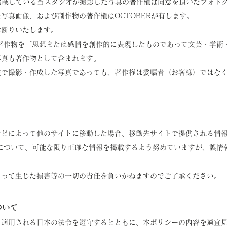
掲載している当スタジオが撮影した写真の著作権は同意を頂いたフォト
写真画像、および制作物の著作権はOCTOBERが有します。
お断りいたします。
著作物を「思想または感情を創作的に表現したものであって文芸・学術
写真も著作物として含まれます。
償で撮影・作成した写真であっても、著作権は委嘱者（お客様）ではな
などによって他のサイトに移動した場合、移動先サイトで提供される情
について、可能な限り正確な情報を掲載するよう努めていますが、誤情
よって生じた損害等の一切の責任を負いかねますのでご了承ください。
ついて
て適用される日本の法令を遵守するとともに、本ポリシーの内容を適宜