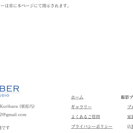
シーは常に本ページにて開示されます。
​ホーム
​撮影
 Kurihara (栗原巧)
​ギャラリー
​
22@gmail.com
​よくあるご質問
家
​プライバシーポリシー
​
制です