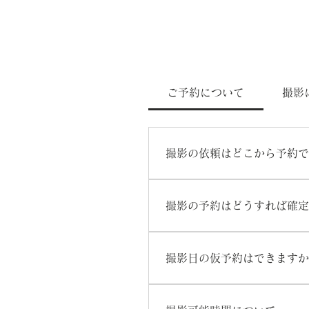
ご予約について
撮影
撮影の依頼はどこから予約で
各撮影プランのページ下部の予
い合わせができますのでお気
撮影の予約はどうすれば確定
お問い合わせをいただいた後
連絡先」をお伺いしております
撮影日の仮予約はできますか
約とさせていただいておりま
はい、可能です。 社内でのご
時的にキープさせていただきま