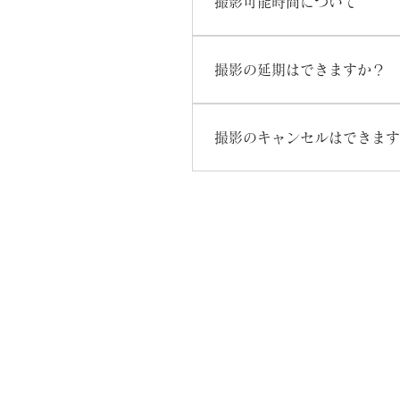
撮影可能時間について
と「ご連絡先」をお伺いして
曜日問わず9：00～21：0
気軽にご相談ください。
撮影の延期はできますか？
基本的に無料で対応させて頂い
す。
撮影のキャンセルはできます
やむを得ないご事情で撮影のキ
客様のご依頼をお断りしており