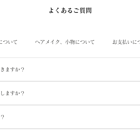
​よくあるご質問
について
ヘアメイク、小物について
お支払いに
きますか？
約フォームよりお問い合わせください。 また公式LINEやインス
軽にご連絡ください。
しますか？
、スムーズなご連絡と事前の撮影準備のため、すべてのお客様に「
。 お客様からのご連絡を確認後、当スタジオからの「ご予約確定
？
す。
確認やご家族とのご相談など、ご検討にお時間が必要な場合はご希
す。 責任を持ってスケジュールを確保するため、仮予約の場合も