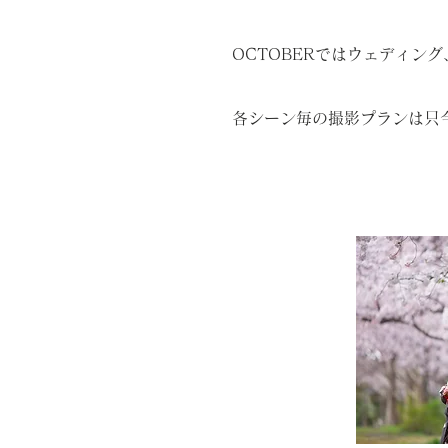
​OCTOBERではウェディ
各シーン毎の撮影プランは只