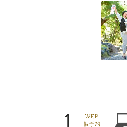
​1
WEB
仮予約​