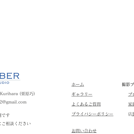
​ホーム
​撮影
 Kurihara (栗原巧)
​ギャラリー
​
22@gmail.com
​よくあるご質問
家
​プライバシーポリシー
​
制です
にご相談ください
​お問い合わせ