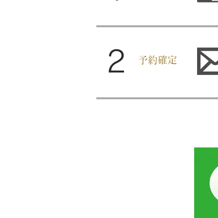
2​
予約確定​