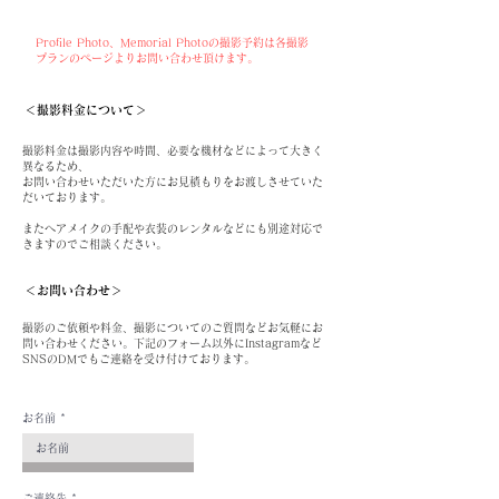
​Profile Photo、Memorial Photoの撮影予約は各撮影
プランのページよりお問い合わせ頂けます。
​＜撮影料金について＞
撮影料金は撮影内容や時間、必要な機材などによって大きく
異なるため、
お問い合わせいただいた方にお見積もりをお渡しさせていた
だいております。
またヘアメイクの手配や衣装のレンタルなどにも別途対応で
きますのでご相談ください。
＜​お問い合わせ＞
​
撮影のご依頼や料金、撮影についてのご質問などお気軽にお
問い合わせください。
下記のフォーム以外にInstagramなど
SNSのDMでもご連絡を受け付けております。
お名前
ご連絡先