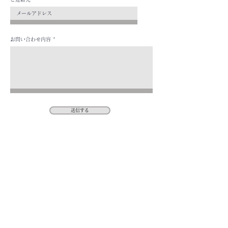
お問い合わせ内容
送信する
Produced by Takumi Kurihara (栗原巧)
Email：
t.kurihara1022@gmail.com